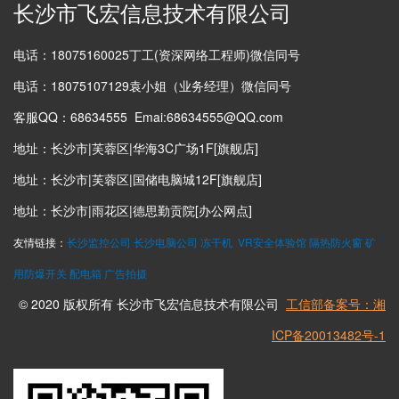
长沙市飞宏信息技术有限公司
电话：18075160025丁工(资深网络工程师)微信同号
电话：18075107129袁小姐（业务经理）微信同号
客服QQ：68634555 Emai:68634555@QQ.com
地址：长沙市|芙蓉区|华海3C广场1F[旗舰店]
地址：长沙市|芙蓉区|国储电脑城12F[旗舰店]
地址：长沙市|雨花区|德思勤贡院[办公网点]
友情链接：
长沙监控公司
长沙电脑公司
冻干机
VR安全体验馆
隔热防火窗
矿
用防爆开关
配电箱
广告拍摄
© 2020 版权所有 长沙市飞宏信息技术有限公司
工信部备案号：湘
ICP备20013482号-1