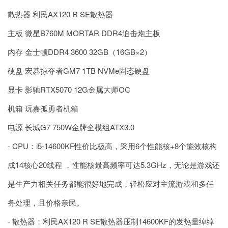
散热器 利民AX120 R SE散热器
主板 微星B760M MORTAR DDR4迫击炮主板
内存 金士顿DDR4 3600 32GB（16GB×2）
硬盘 宏碁掠夺者GM7 1TB NVMe固态硬盘
显卡 影驰RTX5070 12G金属大师OC
机箱 玩嘉孤勇者机箱
电源 长城G7 750W金牌全模组ATX3.0
- CPU：i5-14600KF性价比极高，采用6个性能核+8个能效核构
成14核心20线程 ，性能核最高频率可达5.3GHz，无论是游戏还
是生产力相关任务都能很好地完成，轻松应对主流游戏和多任
务处理，且价格亲民。
- 散热器：利民AX120 R SE散热器压制14600KF的发热量绰绰